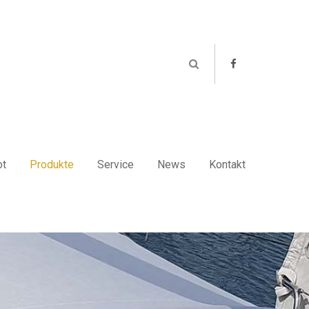
istiert
Der Eintrag "offcanvas-col4" existiert
leider nicht.
ot
Produkte
Service
News
Kontakt