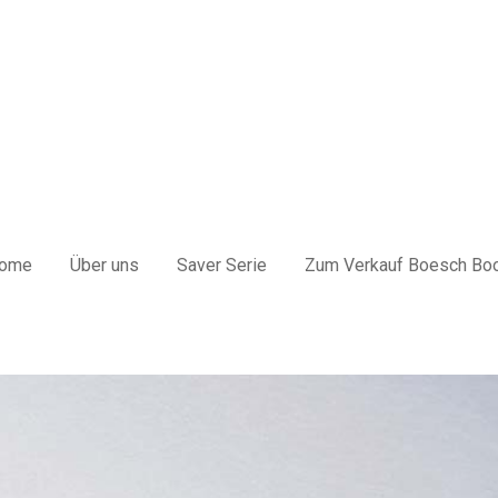
rag "offcanvas-col2" existiert
Der Eintrag "offcanvas-col3" ex
cht.
leider nicht.
ome
Über uns
Saver Serie
Zum Verkauf Boesch Bo