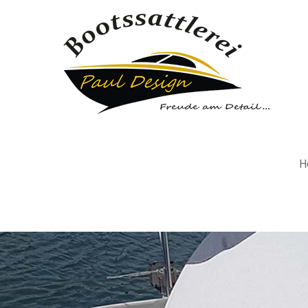
Der Eintrag "offcanvas-col1" existiert
Der Eint
leider nicht.
leider ni
H